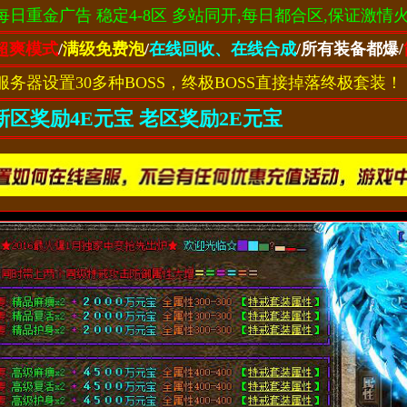
每日重金广告 稳定4-8区 多站同开,每日都合区,保证激情
超爽模式
/
满级免费泡
/
在线回收、在线合成
/所有装备都爆
/
服务器设置30多种BOSS，终极BOSS直接掉落终极套装！
新区奖励4E元宝
老区奖励
2E
元宝