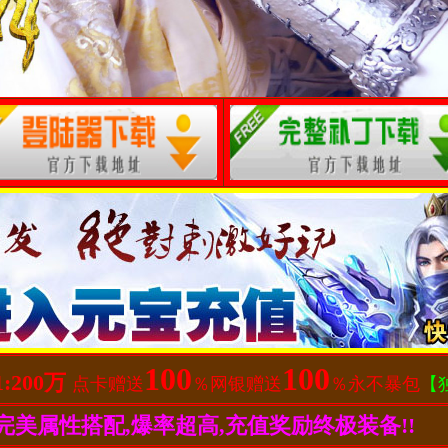
100
100
1:200万
点卡赠送
％网银赠送
％永不暴包
【
完美属性搭配,爆率超高,充值奖励终极装备!!